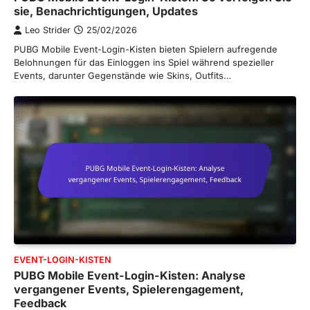
sie, Benachrichtigungen, Updates
Leo Strider
25/02/2026
PUBG Mobile Event-Login-Kisten bieten Spielern aufregende
Belohnungen für das Einloggen ins Spiel während spezieller
Events, darunter Gegenstände wie Skins, Outfits…
EVENT-LOGIN-KISTEN
PUBG Mobile Event-Login-Kisten: Analyse
vergangener Events, Spielerengagement,
Feedback