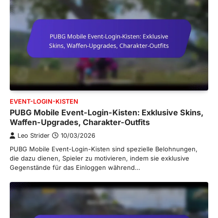
EVENT-LOGIN-KISTEN
PUBG Mobile Event-Login-Kisten: Exklusive Skins,
Waffen-Upgrades, Charakter-Outfits
Leo Strider
10/03/2026
PUBG Mobile Event-Login-Kisten sind spezielle Belohnungen,
die dazu dienen, Spieler zu motivieren, indem sie exklusive
Gegenstände für das Einloggen während…