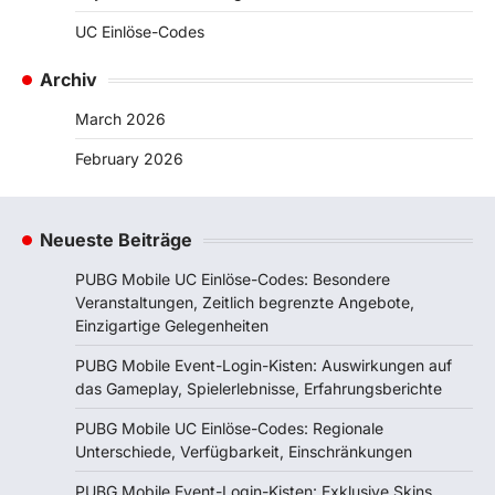
UC Einlöse-Codes
Archiv
March 2026
February 2026
Neueste Beiträge
PUBG Mobile UC Einlöse-Codes: Besondere
Veranstaltungen, Zeitlich begrenzte Angebote,
Einzigartige Gelegenheiten
PUBG Mobile Event-Login-Kisten: Auswirkungen auf
das Gameplay, Spielerlebnisse, Erfahrungsberichte
PUBG Mobile UC Einlöse-Codes: Regionale
Unterschiede, Verfügbarkeit, Einschränkungen
PUBG Mobile Event-Login-Kisten: Exklusive Skins,