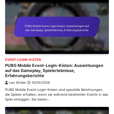
EVENT-LOGIN-KISTEN
PUBG Mobile Event-Login-Kisten: Auswirkungen
auf das Gameplay, Spielerlebnisse,
Erfahrungsberichte
Leo Strider
10/03/2026
PUBG Mobile Event-Login-Kisten sind spezielle Belohnungen,
die Spieler erhalten, wenn sie während bestimmter Events in das
Spiel einloggen. Sie bieten…