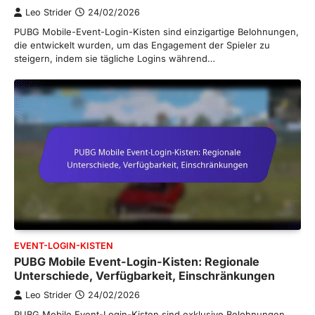
Leo Strider
24/02/2026
PUBG Mobile-Event-Login-Kisten sind einzigartige Belohnungen,
die entwickelt wurden, um das Engagement der Spieler zu
steigern, indem sie tägliche Logins während…
EVENT-LOGIN-KISTEN
PUBG Mobile Event-Login-Kisten: Regionale
Unterschiede, Verfügbarkeit, Einschränkungen
Leo Strider
24/02/2026
PUBG Mobile Event-Login-Kisten sind exklusive Belohnungen,