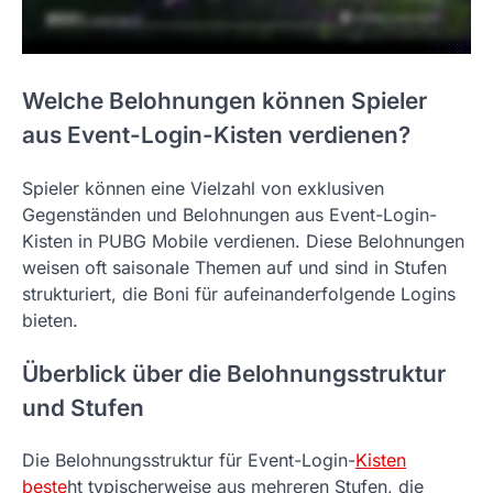
Welche Belohnungen können Spieler
aus Event-Login-Kisten verdienen?
Spieler können eine Vielzahl von exklusiven
Gegenständen und Belohnungen aus Event-Login-
Kisten in PUBG Mobile verdienen. Diese Belohnungen
weisen oft saisonale Themen auf und sind in Stufen
strukturiert, die Boni für aufeinanderfolgende Logins
bieten.
Überblick über die Belohnungsstruktur
und Stufen
Die Belohnungsstruktur für Event-Login-
Kisten
beste
ht typischerweise aus mehreren Stufen, die