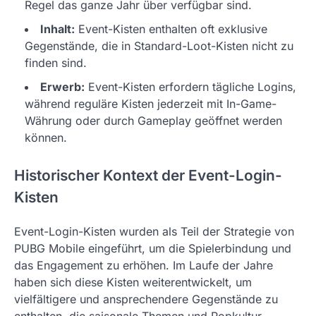
Regel das ganze Jahr über verfügbar sind.
Inhalt:
Event-Kisten enthalten oft exklusive
Gegenstände, die in Standard-Loot-Kisten nicht zu
finden sind.
Erwerb:
Event-Kisten erfordern tägliche Logins,
während reguläre Kisten jederzeit mit In-Game-
Währung oder durch Gameplay geöffnet werden
können.
Historischer Kontext der Event-Login-
Kisten
Event-Login-Kisten wurden als Teil der Strategie von
PUBG Mobile eingeführt, um die Spielerbindung und
das Engagement zu erhöhen. Im Laufe der Jahre
haben sich diese Kisten weiterentwickelt, um
vielfältigere und ansprechendere Gegenstände zu
enthalten, die saisonale Themen und Popkultur