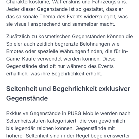
Charakterkostüme, Waffenskins und Fahrzeugskins.
Jeder dieser Gegenstände ist so gestaltet, dass er
das saisonale Thema des Events widerspiegelt, was
sie visuell ansprechend und sammelbar macht.
Zusätzlich zu kosmetischen Gegenständen können die
Spieler auch zeitlich begrenzte Belohnungen wie
Emotes oder spezielle Währungen finden, die für In-
Game-Käufe verwendet werden können. Diese
Gegenstände sind oft nur während des Events
erhältlich, was ihre Begehrlichkeit erhöht.
Seltenheit und Begehrlichkeit exklusiver
Gegenstände
Exklusive Gegenstände in PUBG Mobile werden nach
Seltenheitsstufen kategorisiert, die von gewöhnlich
bis legendär reichen können. Gegenstände mit
höherer Seltenheit sind in der Regel begehrenswerter