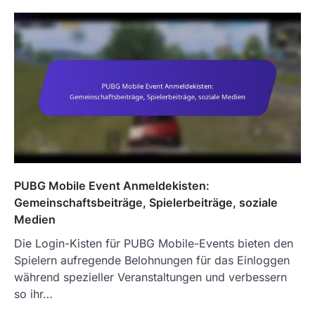
PUBG Mobile Event Anmeldekisten:
Gemeinschaftsbeiträge, Spielerbeiträge, soziale
Medien
Die Login-Kisten für PUBG Mobile-Events bieten den
Spielern aufregende Belohnungen für das Einloggen
während spezieller Veranstaltungen und verbessern
so ihr…