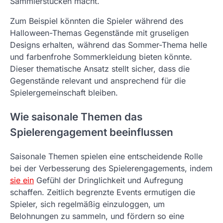
Sammlerstücken macht.
Zum Beispiel könnten die Spieler während des
Halloween-Themas Gegenstände mit gruseligen
Designs erhalten, während das Sommer-Thema helle
und farbenfrohe Sommerkleidung bieten könnte.
Dieser thematische Ansatz stellt sicher, dass die
Gegenstände relevant und ansprechend für die
Spielergemeinschaft bleiben.
Wie saisonale Themen das
Spielerengagement beeinflussen
Saisonale Themen spielen eine entscheidende Rolle
bei der Verbesserung des Spielerengagements, indem
sie ein
Gefühl der Dringlichkeit und Aufregung
schaffen. Zeitlich begrenzte Events ermutigen die
Spieler, sich regelmäßig einzuloggen, um
Belohnungen zu sammeln, und fördern so eine