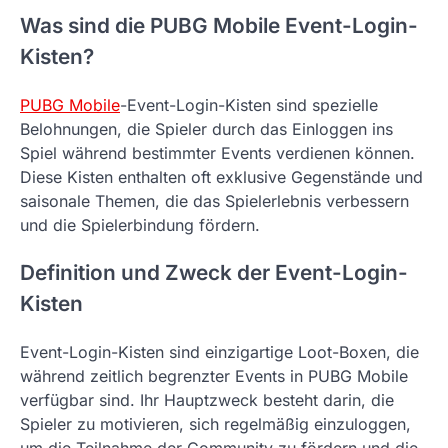
Was sind die PUBG Mobile Event-Login-
Kisten?
PUBG Mobile
-Event-Login-Kisten sind spezielle
Belohnungen, die Spieler durch das Einloggen ins
Spiel während bestimmter Events verdienen können.
Diese Kisten enthalten oft exklusive Gegenstände und
saisonale Themen, die das Spielerlebnis verbessern
und die Spielerbindung fördern.
Definition und Zweck der Event-Login-
Kisten
Event-Login-Kisten sind einzigartige Loot-Boxen, die
während zeitlich begrenzter Events in PUBG Mobile
verfügbar sind. Ihr Hauptzweck besteht darin, die
Spieler zu motivieren, sich regelmäßig einzuloggen,