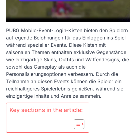
PUBG Mobile-Event-Login-Kisten bieten den Spielern
aufregende Belohnungen für das Einloggen ins Spiel
während spezieller Events. Diese Kisten mit
saisonalen Themen enthalten exklusive Gegenstände
wie einzigartige Skins, Outfits und Waffendesigns, die
sowohl das Gameplay als auch die
Personalisierungsoptionen verbessern. Durch die
Teilnahme an diesen Events können die Spieler ein
reichhaltigeres Spielerlebnis genießen, während sie
einzigartige Inhalte und Anreize sammeln.
Key sections in the article: