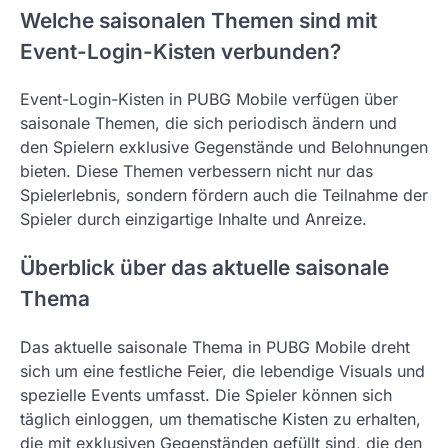
Welche saisonalen Themen sind mit
Event-Login-Kisten verbunden?
Event-Login-Kisten in PUBG Mobile verfügen über
saisonale Themen, die sich periodisch ändern und
den Spielern exklusive Gegenstände und Belohnungen
bieten. Diese Themen verbessern nicht nur das
Spielerlebnis, sondern fördern auch die Teilnahme der
Spieler durch einzigartige Inhalte und Anreize.
Überblick über das aktuelle saisonale
Thema
Das aktuelle saisonale Thema in PUBG Mobile dreht
sich um eine festliche Feier, die lebendige Visuals und
spezielle Events umfasst. Die Spieler können sich
täglich einloggen, um thematische Kisten zu erhalten,
die mit exklusiven Gegenständen gefüllt sind, die den