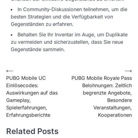
In Community-Diskussionen teilnehmen, um die
besten Strategien und die Verfügbarkeit von
Gegenständen zu erfahren.
Behalten Sie Ihr Inventar im Auge, um Duplikate
zu vermeiden und sicherzustellen, dass Sie neue
Gegenstände sammeln.
Post
⟵
⟶
PUBG Mobile UC
PUBG Mobile Royale Pass
navigation
Einlösecodes:
Belohnungen: Zeitlich
Auswirkungen auf das
begrenzte Angebote,
Gameplay,
Besondere
Spielerfahrungen,
Veranstaltungen,
Erfahrungsberichte
Kooperationen
Related Posts