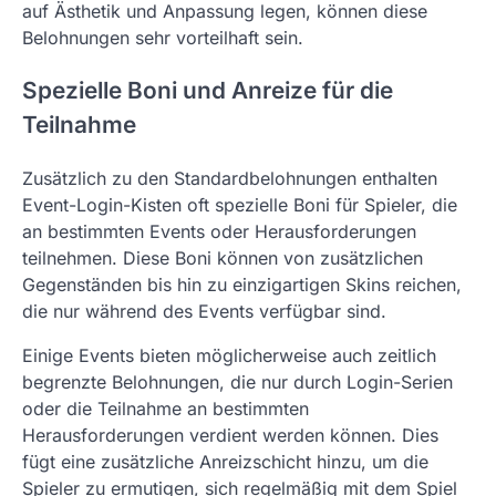
auf Ästhetik und Anpassung legen, können diese
Belohnungen sehr vorteilhaft sein.
Spezielle Boni und Anreize für die
Teilnahme
Zusätzlich zu den Standardbelohnungen enthalten
Event-Login-Kisten oft spezielle Boni für Spieler, die
an bestimmten Events oder Herausforderungen
teilnehmen. Diese Boni können von zusätzlichen
Gegenständen bis hin zu einzigartigen Skins reichen,
die nur während des Events verfügbar sind.
Einige Events bieten möglicherweise auch zeitlich
begrenzte Belohnungen, die nur durch Login-Serien
oder die Teilnahme an bestimmten
Herausforderungen verdient werden können. Dies
fügt eine zusätzliche Anreizschicht hinzu, um die
Spieler zu ermutigen, sich regelmäßig mit dem Spiel