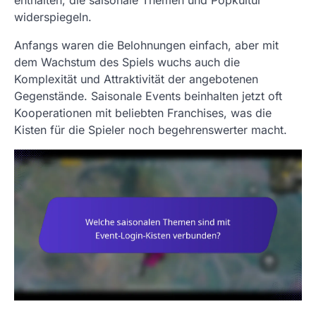
widerspiegeln.
Anfangs waren die Belohnungen einfach, aber mit
dem Wachstum des Spiels wuchs auch die
Komplexität und Attraktivität der angebotenen
Gegenstände. Saisonale Events beinhalten jetzt oft
Kooperationen mit beliebten Franchises, was die
Kisten für die Spieler noch begehrenswerter macht.