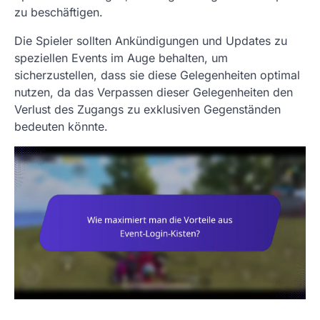
zu beschäftigen.
Die Spieler sollten Ankündigungen und Updates zu
speziellen Events im Auge behalten, um
sicherzustellen, dass sie diese Gelegenheiten optimal
nutzen, da das Verpassen dieser Gelegenheiten den
Verlust des Zugangs zu exklusiven Gegenständen
bedeuten könnte.