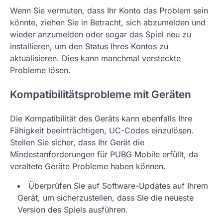
Wenn Sie vermuten, dass Ihr Konto das Problem sein
könnte, ziehen Sie in Betracht, sich abzumelden und
wieder anzumelden oder sogar das Spiel neu zu
installieren, um den Status Ihres Kontos zu
aktualisieren. Dies kann manchmal versteckte
Probleme lösen.
Kompatibilitätsprobleme mit Geräten
Die Kompatibilität des Geräts kann ebenfalls Ihre
Fähigkeit beeinträchtigen, UC-Codes einzulösen.
Stellen Sie sicher, dass Ihr Gerät die
Mindestanforderungen für PUBG Mobile erfüllt, da
veraltete Geräte Probleme haben können.
Überprüfen Sie auf Software-Updates auf Ihrem
Gerät, um sicherzustellen, dass Sie die neueste
Version des Spiels ausführen.