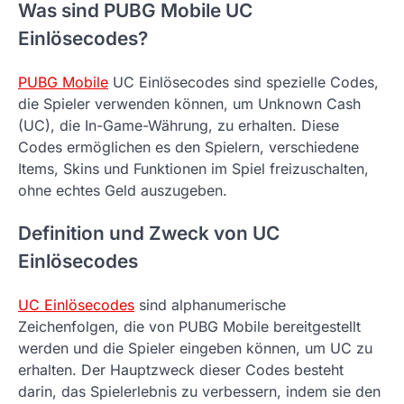
Was sind PUBG Mobile UC
Einlösecodes?
PUBG Mobile
UC Einlösecodes sind spezielle Codes,
die Spieler verwenden können, um Unknown Cash
(UC), die In-Game-Währung, zu erhalten. Diese
Codes ermöglichen es den Spielern, verschiedene
Items, Skins und Funktionen im Spiel freizuschalten,
ohne echtes Geld auszugeben.
Definition und Zweck von UC
Einlösecodes
UC Einlösecodes
sind alphanumerische
Zeichenfolgen, die von PUBG Mobile bereitgestellt
werden und die Spieler eingeben können, um UC zu
erhalten. Der Hauptzweck dieser Codes besteht
darin, das Spielerlebnis zu verbessern, indem sie den