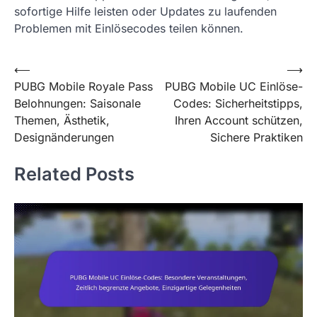
sofortige Hilfe leisten oder Updates zu laufenden
Problemen mit Einlösecodes teilen können.
Post
⟵
⟶
PUBG Mobile Royale Pass
PUBG Mobile UC Einlöse-
navigation
Belohnungen: Saisonale
Codes: Sicherheitstipps,
Themen, Ästhetik,
Ihren Account schützen,
Designänderungen
Sichere Praktiken
Related Posts