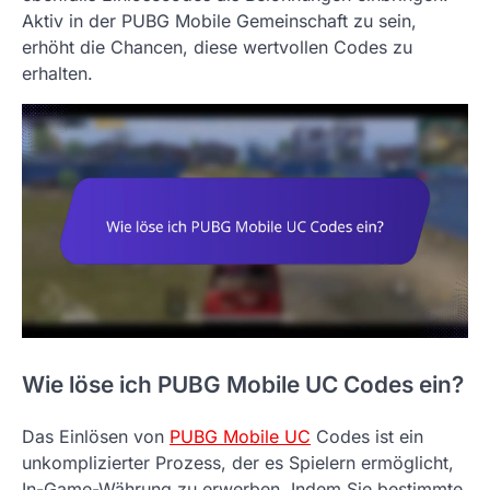
Aktiv in der PUBG Mobile Gemeinschaft zu sein,
erhöht die Chancen, diese wertvollen Codes zu
erhalten.
Wie löse ich PUBG Mobile UC Codes ein?
Das Einlösen von
PUBG Mobile UC
Codes ist ein
unkomplizierter Prozess, der es Spielern ermöglicht,
In-Game-Währung zu erwerben. Indem Sie bestimmte