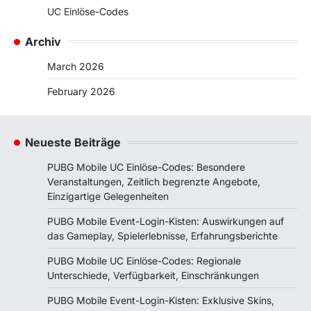
UC Einlöse-Codes
Archiv
March 2026
February 2026
Neueste Beiträge
PUBG Mobile UC Einlöse-Codes: Besondere
Veranstaltungen, Zeitlich begrenzte Angebote,
Einzigartige Gelegenheiten
PUBG Mobile Event-Login-Kisten: Auswirkungen auf
das Gameplay, Spielerlebnisse, Erfahrungsberichte
PUBG Mobile UC Einlöse-Codes: Regionale
Unterschiede, Verfügbarkeit, Einschränkungen
PUBG Mobile Event-Login-Kisten: Exklusive Skins,