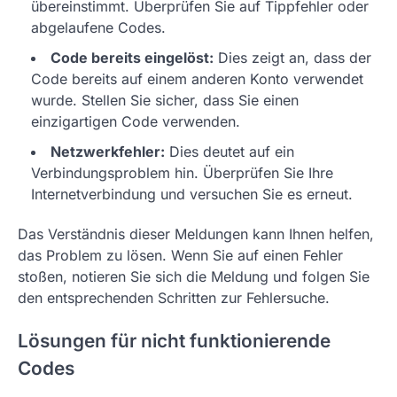
übereinstimmt. Überprüfen Sie auf Tippfehler oder
abgelaufene Codes.
Code bereits eingelöst:
Dies zeigt an, dass der
Code bereits auf einem anderen Konto verwendet
wurde. Stellen Sie sicher, dass Sie einen
einzigartigen Code verwenden.
Netzwerkfehler:
Dies deutet auf ein
Verbindungsproblem hin. Überprüfen Sie Ihre
Internetverbindung und versuchen Sie es erneut.
Das Verständnis dieser Meldungen kann Ihnen helfen,
das Problem zu lösen. Wenn Sie auf einen Fehler
stoßen, notieren Sie sich die Meldung und folgen Sie
den entsprechenden Schritten zur Fehlersuche.
Lösungen für nicht funktionierende
Codes