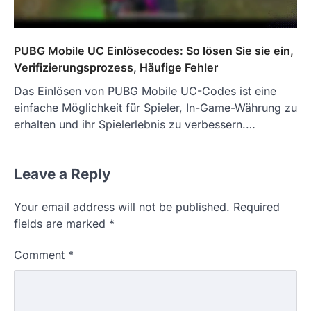
PUBG Mobile UC Einlösecodes: So lösen Sie sie ein,
Verifizierungsprozess, Häufige Fehler
Das Einlösen von PUBG Mobile UC-Codes ist eine
einfache Möglichkeit für Spieler, In-Game-Währung zu
erhalten und ihr Spielerlebnis zu verbessern.…
Leave a Reply
Your email address will not be published.
Required
fields are marked
*
Comment
*