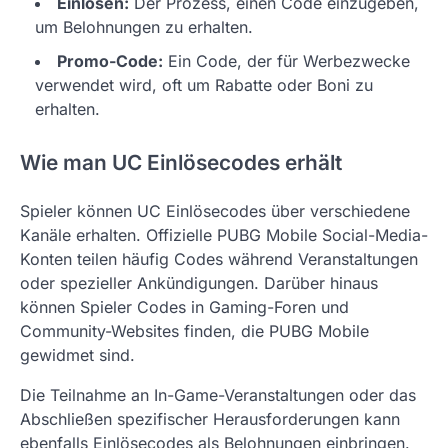
Einlösen:
Der Prozess, einen Code einzugeben,
um Belohnungen zu erhalten.
Promo-Code:
Ein Code, der für Werbezwecke
verwendet wird, oft um Rabatte oder Boni zu
erhalten.
Wie man UC Einlösecodes erhält
Spieler können UC Einlösecodes über verschiedene
Kanäle erhalten. Offizielle PUBG Mobile Social-Media-
Konten teilen häufig Codes während Veranstaltungen
oder spezieller Ankündigungen. Darüber hinaus
können Spieler Codes in Gaming-Foren und
Community-Websites finden, die PUBG Mobile
gewidmet sind.
Die Teilnahme an In-Game-Veranstaltungen oder das
Abschließen spezifischer Herausforderungen kann
ebenfalls Einlösecodes als Belohnungen einbringen.