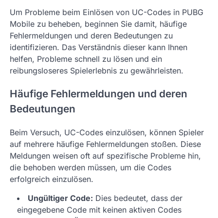
Um Probleme beim Einlösen von UC-Codes in PUBG
Mobile zu beheben, beginnen Sie damit, häufige
Fehlermeldungen und deren Bedeutungen zu
identifizieren. Das Verständnis dieser kann Ihnen
helfen, Probleme schnell zu lösen und ein
reibungsloseres Spielerlebnis zu gewährleisten.
Häufige Fehlermeldungen und deren
Bedeutungen
Beim Versuch, UC-Codes einzulösen, können Spieler
auf mehrere häufige Fehlermeldungen stoßen. Diese
Meldungen weisen oft auf spezifische Probleme hin,
die behoben werden müssen, um die Codes
erfolgreich einzulösen.
Ungültiger Code:
Dies bedeutet, dass der
eingegebene Code mit keinen aktiven Codes