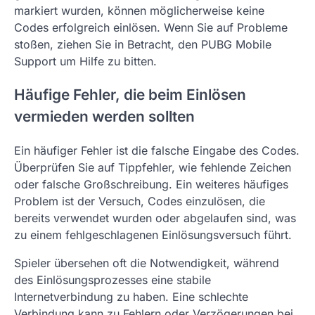
markiert wurden, können möglicherweise keine
Codes erfolgreich einlösen. Wenn Sie auf Probleme
stoßen, ziehen Sie in Betracht, den PUBG Mobile
Support um Hilfe zu bitten.
Häufige Fehler, die beim Einlösen
vermieden werden sollten
Ein häufiger Fehler ist die falsche Eingabe des Codes.
Überprüfen Sie auf Tippfehler, wie fehlende Zeichen
oder falsche Großschreibung. Ein weiteres häufiges
Problem ist der Versuch, Codes einzulösen, die
bereits verwendet wurden oder abgelaufen sind, was
zu einem fehlgeschlagenen Einlösungsversuch führt.
Spieler übersehen oft die Notwendigkeit, während
des Einlösungsprozesses eine stabile
Internetverbindung zu haben. Eine schlechte
Verbindung kann zu Fehlern oder Verzögerungen bei