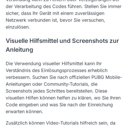
der Verarbeitung des Codes führen. Stellen Sie immer
sicher, dass Ihr Gerät mit einem zuverlässigen
Netzwerk verbunden ist, bevor Sie versuchen,
einzulösen.
Visuelle Hilfsmittel und Screenshots zur
Anleitung
Die Verwendung visueller Hilfsmittel kann Ihr
Verständnis des Einlösungsprozesses erheblich
verbessern. Suchen Sie nach offiziellen PUBG Mobile-
Anleitungen oder Community-Tutorials, die
Screenshots jedes Schrittes bereitstellen. Diese
visuellen Hilfen können helfen zu klären, wo Sie Ihren
Code eingeben und was Sie nach der Einreichung
erwarten können.
Zusätzlich können Video-Tutorials hilfreich sein, da