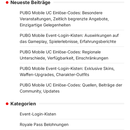
Neueste Beiträge
PUBG Mobile UC Einlöse-Codes: Besondere
Veranstaltungen, Zeitlich begrenzte Angebote,
Einzigartige Gelegenheiten
PUBG Mobile Event-Login-Kisten: Auswirkungen auf
das Gameplay, Spielerlebnisse, Erfahrungsberichte
PUBG Mobile UC Einlöse-Codes: Regionale
Unterschiede, Verfügbarkeit, Einschränkungen
PUBG Mobile Event-Login-Kisten: Exklusive Skins,
Waffen-Upgrades, Charakter-Outfits
PUBG Mobile UC Einlöse-Codes: Quellen, Beiträge der
Community, Updates
Kategorien
Event-Login-Kisten
Royale Pass Belohnungen