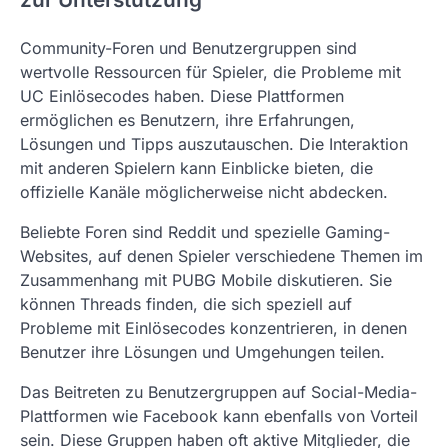
Community-Foren und Benutzergruppen sind
wertvolle Ressourcen für Spieler, die Probleme mit
UC Einlösecodes haben. Diese Plattformen
ermöglichen es Benutzern, ihre Erfahrungen,
Lösungen und Tipps auszutauschen. Die Interaktion
mit anderen Spielern kann Einblicke bieten, die
offizielle Kanäle möglicherweise nicht abdecken.
Beliebte Foren sind Reddit und spezielle Gaming-
Websites, auf denen Spieler verschiedene Themen im
Zusammenhang mit PUBG Mobile diskutieren. Sie
können Threads finden, die sich speziell auf
Probleme mit Einlösecodes konzentrieren, in denen
Benutzer ihre Lösungen und Umgehungen teilen.
Das Beitreten zu Benutzergruppen auf Social-Media-
Plattformen wie Facebook kann ebenfalls von Vorteil
sein. Diese Gruppen haben oft aktive Mitglieder, die