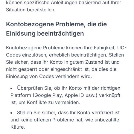
können spezifische Anleitungen basierend auf Ihrer
Situation bereitstellen.
Kontobezogene Probleme, die die
Einlösung beeinträchtigen
Kontobezogene Probleme können Ihre Fähigkeit, UC-
Codes einzulösen, erheblich beeinträchtigen. Stellen
Sie sicher, dass Ihr Konto in gutem Zustand ist und
nicht gesperrt oder eingeschränkt ist, da dies die
Einlösung von Codes verhindern wird.
Überprüfen Sie, ob Ihr Konto mit der richtigen
Plattform (Google Play, Apple ID usw.) verknüpft
ist, um Konflikte zu vermeiden.
Stellen Sie sicher, dass Ihr Konto verifiziert ist
und keine offenen Probleme hat, wie unbezahlte
Käufe.